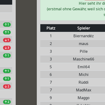
Hier seht ihr 
(erstmal ohne Gewähr, weil sich 
1
Platz
Spieler
1
1
Biernandéz
1
2
maus
3
3
Pille
1
3
Maschine66
5
Emil64
1
6
Michi
1
7
Rüddi
2
7
MadMax
9
Maggo
2