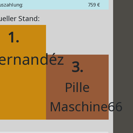
uszahlung:
759 €
ueller Stand:
1.
iernandéz
3.
Pille
Maschine66