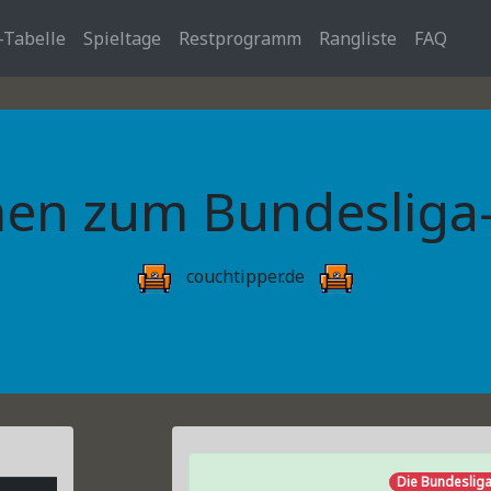
-Tabelle
Spieltage
Restprogramm
Rangliste
FAQ
en zum Bundesliga-T
couchtipper.de
Die Bundesliga