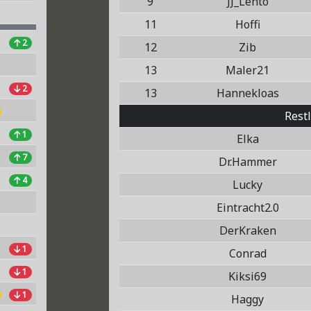
9
JJ_Lehto
11
Hoffi
2
12
Zib
13
Maler21
2
13
Hannekloas
Rest
1
Elka
7
Dr.Hammer
4
Lucky
Eintracht2.0
DerKraken
1
Conrad
1
Kiksi69
1
Haggy