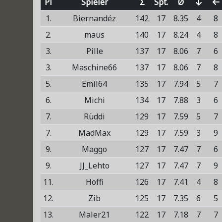
Pl
Spieler
Σ
Spt.
Ø
1.
Biernandéz
142
17
8.35
4
8
2.
maus
140
17
8.24
4
8
3.
Pille
137
17
8.06
7
6
3.
Maschine66
137
17
8.06
7
8
5.
Emil64
135
17
7.94
5
7
6.
Michi
134
17
7.88
3
6
7.
Rüddi
129
17
7.59
5
7
7.
MadMax
129
17
7.59
3
9
9.
Maggo
127
17
7.47
7
6
9.
JJ_Lehto
127
17
7.47
7
9
11.
Hoffi
126
17
7.41
4
8
12.
Zib
125
17
7.35
6
5
13.
Maler21
122
17
7.18
7
7