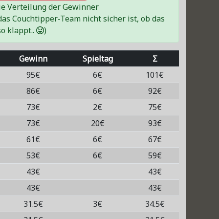
die Verteilung der Gewinner
das Couchtipper-Team nicht sicher ist, ob das
so klappt..
)
Gewinn
Spieltag
Σ
95€
6€
101€
86€
6€
92€
73€
2€
75€
73€
20€
93€
61€
6€
67€
53€
6€
59€
43€
43€
43€
43€
31.5€
3€
34.5€