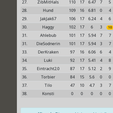
27.
ZibMitHals
110
17
6.47
7
5
28.
Hund
109
16
6.81
0
4
29.
JakJak67
106
17
6.24
4
6
30.
Haggy
102
17
6
3
10
31.
Ahlebub
101
17
5.94
7
7
31.
DieSodnerin
101
17
5.94
3
7
33.
DerKraken
97
16
6.06
6
4
34.
Luki
92
17
5.41
4
8
35.
Eintracht2.0
87
17
5.12
2
9
36.
Torbier
84
15
5.6
0
0
37.
Tilo
47
10
4.7
3
7
38.
Konsti
0
0
0
0
0