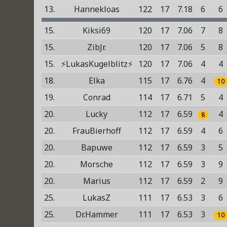
13.
Hannekloas
122
17
7.18
6
6
15.
Kiksi69
120
17
7.06
7
8
15.
ZibJr.
120
17
7.06
5
8
15.
⚡LukasKugelblitz⚡
120
17
7.06
4
4
18.
Elka
115
17
6.76
4
10
19.
Conrad
114
17
6.71
5
4
20.
Lucky
112
17
6.59
4
8
20.
FrauBierhoff
112
17
6.59
4
6
20.
Bapuwe
112
17
6.59
3
5
20.
Morsche
112
17
6.59
3
9
20.
Marius
112
17
6.59
2
9
25.
LukasZ
111
17
6.53
3
6
25.
Dr.Hammer
111
17
6.53
3
10