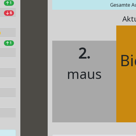
1
Gesamte A
8
Akt
1
2.
B
maus