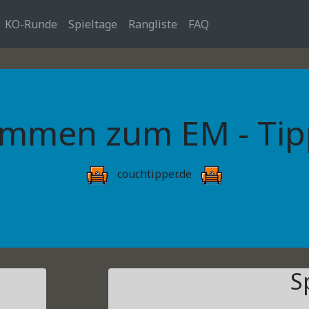
KO-Runde
Spieltage
Rangliste
FAQ
ommen zum EM - Tipp
couchtipper.de
S