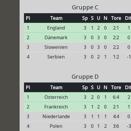
Gruppe C
Pl
Team
Sp
S
U
N
Tore
Dif
1
England
3
1
2
0
2:1
1
2
Dänemark
3
0
3
0
2:2
0
3
Slowenien
3
0
3
0
2:2
0
4
Serbien
3
0
2
1
1:2
-
Gruppe D
Pl
Team
Sp
S
U
N
Tore
Dif
1
Österreich
3
2
0
1
6:4
2
2
Frankreich
3
1
2
0
2:1
1
3
Niederlande
3
1
1
1
4:4
0
4
Polen
3
0
1
2
3:6
-