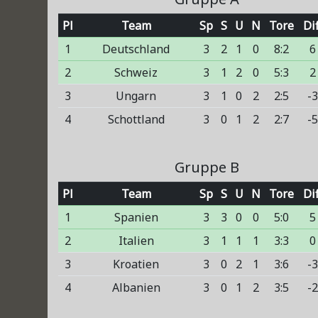
Pl
Team
Sp
S
U
N
Tore
Dif
1
Deutschland
3
2
1
0
8:2
6
2
Schweiz
3
1
2
0
5:3
2
3
Ungarn
3
1
0
2
2:5
-
4
Schottland
3
0
1
2
2:7
-
Gruppe B
Pl
Team
Sp
S
U
N
Tore
Dif
1
Spanien
3
3
0
0
5:0
5
2
Italien
3
1
1
1
3:3
0
3
Kroatien
3
0
2
1
3:6
-
4
Albanien
3
0
1
2
3:5
-