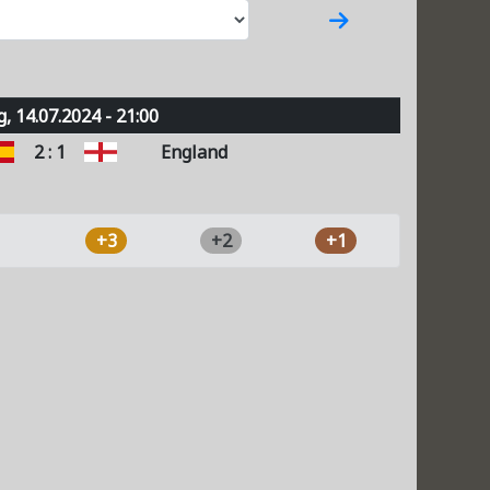
, 14.07.2024 - 21:00
2 : 1
England
+3
+2
+1