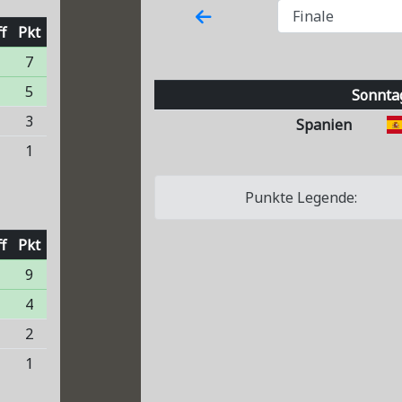
f
Pkt
7
5
Sonntag
3
3
Spanien
5
1
Punkte Legende:
f
Pkt
9
4
3
2
2
1