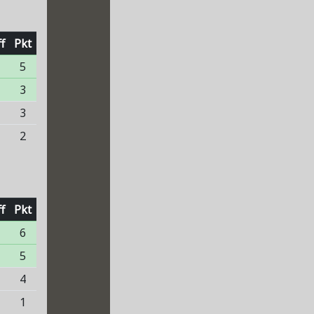
f
Pkt
5
3
3
1
2
f
Pkt
6
5
4
3
1