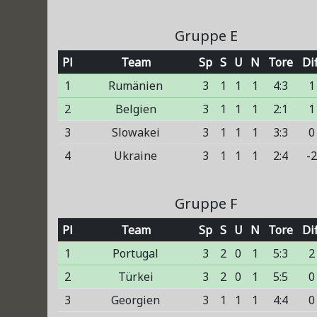
Gruppe E
Pl
Team
Sp
S
U
N
Tore
Dif
1
Rumänien
3
1
1
1
4:3
1
2
Belgien
3
1
1
1
2:1
1
3
Slowakei
3
1
1
1
3:3
0
4
Ukraine
3
1
1
1
2:4
-
Gruppe F
Pl
Team
Sp
S
U
N
Tore
Dif
1
Portugal
3
2
0
1
5:3
2
2
Türkei
3
2
0
1
5:5
0
3
Georgien
3
1
1
1
4:4
0