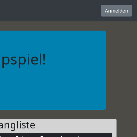
Anmelden
pspiel!
angliste