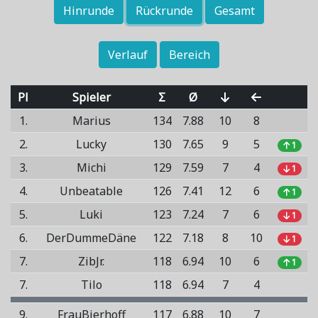
Hinrunde
Rückrunde
Gesamt
Verlauf
Bereich
Pl
Spieler
Σ
Ø
1.
Marius
134
7.88
10
8
2.
Lucky
130
7.65
9
5
1
3.
Michi
129
7.59
7
4
1
4.
Unbeatable
126
7.41
12
6
1
5.
Luki
123
7.24
7
6
1
6.
DerDummeDäne
122
7.18
8
10
1
7.
ZibJr.
118
6.94
10
6
1
7.
Tilo
118
6.94
7
4
9.
FrauBierhoff
117
6.88
10
7