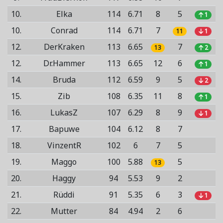
10.
Elka
114
6.71
8
5
1
10.
Conrad
114
6.71
7
11
1
12.
DerKraken
113
6.65
7
13
2
12.
Dr.Hammer
113
6.65
12
6
1
14.
Bruda
112
6.59
9
5
2
15.
Zib
108
6.35
11
8
1
16.
LukasZ
107
6.29
8
9
1
17.
Bapuwe
104
6.12
8
7
18.
VinzentR
102
6
7
5
19.
Maggo
100
5.88
5
13
20.
Haggy
94
5.53
9
2
21.
Rüddi
91
5.35
6
3
1
22.
Mutter
84
4.94
2
6