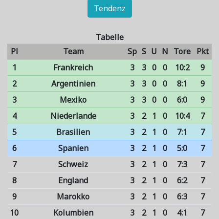
Tendenz
Tabelle
Pl
Team
Sp
S
U
N
Tore
Pkt
1
Frankreich
3
3
0
0
10:2
9
2
Argentinien
3
3
0
0
8:1
9
3
Mexiko
3
3
0
0
6:0
9
4
Niederlande
3
2
1
0
10:4
7
5
Brasilien
3
2
1
0
7:1
7
6
Spanien
3
2
1
0
5:0
7
7
Schweiz
3
2
1
0
7:3
7
8
England
3
2
1
0
6:2
7
9
Marokko
3
2
1
0
6:3
7
10
Kolumbien
3
2
1
0
4:1
7