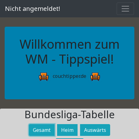
Nicht angemeldet!
Willkommen zum
WM - Tippspiel!
couchtipper.de
Bundesliga-Tabelle
Gesamt
Heim
Auswärts