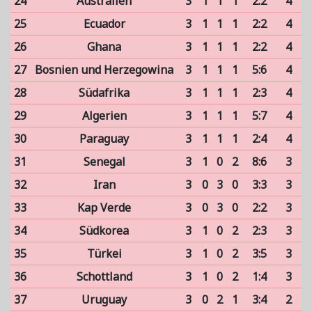
24
Australien
3
1
1
1
2:2
4
25
Ecuador
3
1
1
1
2:2
4
26
Ghana
3
1
1
1
2:2
4
27
Bosnien und Herzegowina
3
1
1
1
5:6
4
28
Südafrika
3
1
1
1
2:3
4
29
Algerien
3
1
1
1
5:7
4
30
Paraguay
3
1
1
1
2:4
4
31
Senegal
3
1
0
2
8:6
3
32
Iran
3
0
3
0
3:3
3
33
Kap Verde
3
0
3
0
2:2
3
34
Südkorea
3
1
0
2
2:3
3
35
Türkei
3
1
0
2
3:5
3
36
Schottland
3
1
0
2
1:4
3
37
Uruguay
3
0
2
1
3:4
2