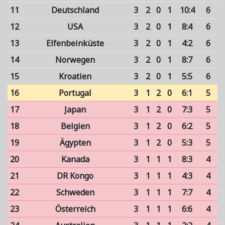
11
Deutschland
3
2
0
1
10:4
6
12
USA
3
2
0
1
8:4
6
13
Elfenbeinküste
3
2
0
1
4:2
6
14
Norwegen
3
2
0
1
8:7
6
15
Kroatien
3
2
0
1
5:5
6
16
Portugal
3
1
2
0
6:1
5
17
Japan
3
1
2
0
7:3
5
18
Belgien
3
1
2
0
6:2
5
19
Ägypten
3
1
2
0
5:3
5
20
Kanada
3
1
1
1
8:3
4
21
DR Kongo
3
1
1
1
4:3
4
22
Schweden
3
1
1
1
7:7
4
23
Österreich
3
1
1
1
6:6
4