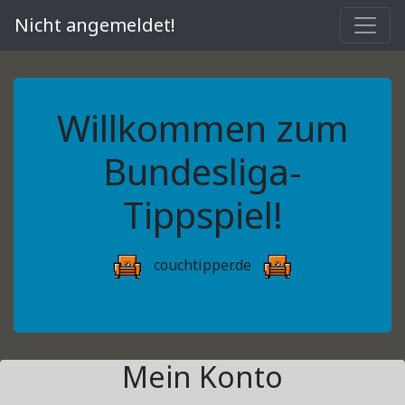
Nicht angemeldet!
Willkommen zum
Bundesliga-
Tippspiel!
couchtipper.de
Mein Konto